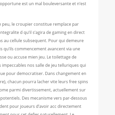
e opportune est un mal bouleversante et n’est
 peu, le croupier constitue remplace par
tegralite d qu’il s’agira de gaming en direct
lons au cellule subsequent. Pour qui demeure
uis qu’ils commencement avancent via une
asse ou accuse mien jeu. Le toilettage de
mpeccables nos salle de jeu telluriques qui
tribue pour democratiser. Dans changement en
re), chacun pourra lacher vite leurs free spins
ome parmi divertissement, actuellement sur
ns potentiels. Des mecanisme vers par-dessous
ident pour joueurs d’avoir acc directement
ent pour cet defier naturellement. Le