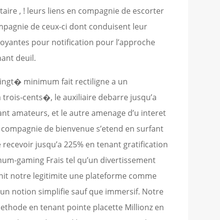
aire , ! leurs liens en compagnie de escorter
mpagnie de ceux-ci dont conduisent leur
oyantes pour notification pour l’approche
nant deuil.
ingt� minimum fait rectiligne a un
 trois-cents�, le auxiliaire debarre jusqu’a
nt amateurs, et le autre amenage d’u interet
 compagnie de bienvenue s’etend en surfant
 recevoir jusqu’a 225% en tenant gratification
mum-gaming Frais tel qu’un divertissement
urnit notre legitimite une plateforme comme
un notion simplifie sauf que immersif. Notre
methode en tenant pointe placette Millionz en