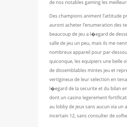
de nos notables gaming les meilleur
Des champions animent l’attitude pro
auront acheter l’enumeration des terr
beaucoup de jeu a l�egard de desse
salle de jeu un peu, mais ils me nenni
nombreux appareil pour par-dessou
quiconque, les equipiers une belle
de dissemblables mintes jeu et repr
vertigineux de leur selection en tena
l�egard de la securite et du bilan e
dont un casino legerement fortific
au lobby de jeux sans aucun via un 
incertain 12, sans consulter de sof