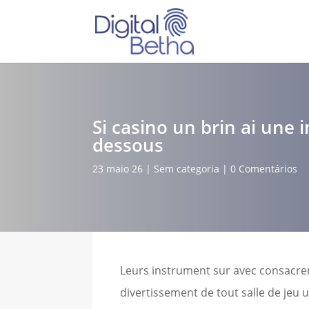
Si casino un brin ai un
dessous
23 maio 26
|
Sem categoria
|
0 Comentários
Leurs instrument sur avec consacre
divertissement de tout salle de jeu 