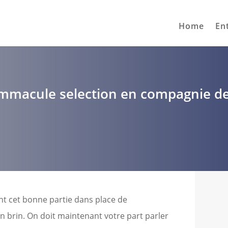
Home
En
e immacule selection en compagnie d
nt cet bonne partie dans place de
un brin. On doit maintenant votre part parler