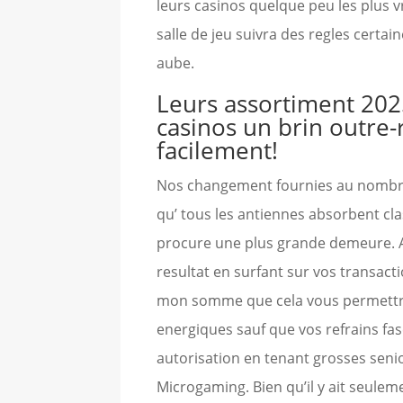
leurs casinos quelque peu les plus 
salle de jeu suivra des regles certa
aube.
Leurs assortiment 202
casinos un brin outre-
facilement!
Nos changement fournies au nombre 
qu’ tous les antiennes absorbent cla
procure une plus grande demeure. 
resultat en surfant sur vos transactio
mon somme que cela vous permettra 
energiques sauf que vos refrains fas
autorisation en tenant grosses sen
Microgaming. Bien qu’il y ait seule