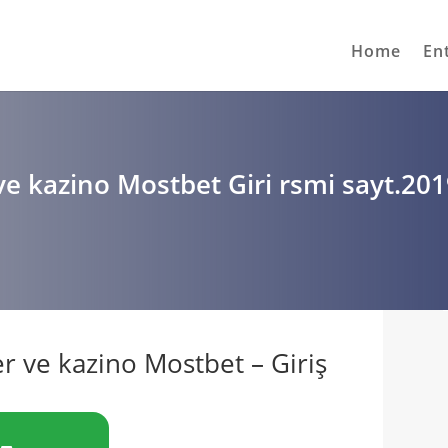
Home
En
 kazino Mostbet Giri rsmi sayt.201
 ve kazino Mostbet – Giriş