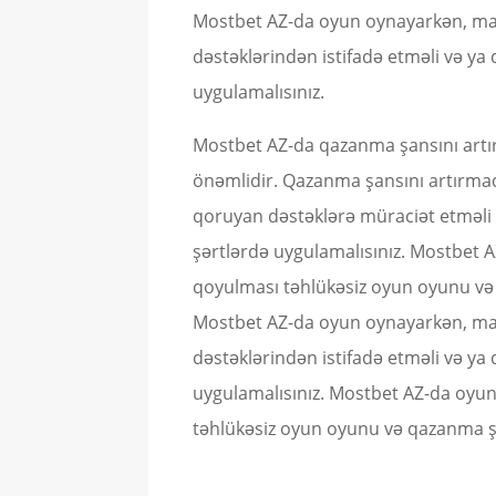
Mostbet AZ-da oyun oynayarkən, mal
dəstəklərindən istifadə etməli və ya 
uygulamalısınız.
Mostbet AZ-da qazanma şansını artı
önəmlidir. Qazanma şansını artırmaq
qoruyan dəstəklərə müraciət etməli v
şərtlərdə uygulamalısınız. Mostbet
qoyulması təhlükəsiz oyun oyunu və
Mostbet AZ-da oyun oynayarkən, mal
dəstəklərindən istifadə etməli və ya 
uygulamalısınız. Mostbet AZ-da oyu
təhlükəsiz oyun oyunu və qazanma ş