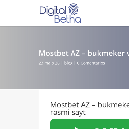
Mostbet AZ – bukmeker ve
23 maio 26
|
blog
|
0 Comentários
Mostbet AZ – bukmeker
rəsmi sayt