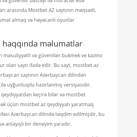
 və güvenilir dəstəyi ilə müraciət edə
ları arasında Mostbet AZ saytının məqsədi,
lumat almaq və həyəcanlı oyunlar
ı haqqında məlumatlar
n məsuliyyətli və güvenilən bukmek ve kazino
r olan saytı ifadə edir. Bu sayt, mostbet.az
erbaycan saytının Azerbaycan dilindən
 ilə uyğunluqda hazırlanmış versiyasıdır.
 qeydiyyatdan keçirə bilər və mostbet
tmək üçün mostbet az qeydiyyatı yaratmaq
hifəsi Azerbaycan dilində təqdim edilmişdir, bu
ə anlayışlı bir deneyim yaradır.