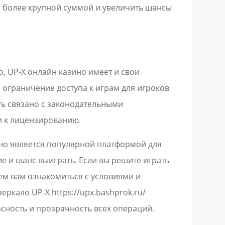
с более крупной суммой и увеличить шансы
о, UP-X онлайн казино имеет и свои
я ограничение доступа к играм для игроков
ть связано с законодательными
 к лицензированию.
ино является популярной платформой для
е и шанс выиграть. Если вы решите играть
ем вам ознакомиться с условиями и
еркало UP-X https://upx.bashprok.ru/
сность и прозрачность всех операций.