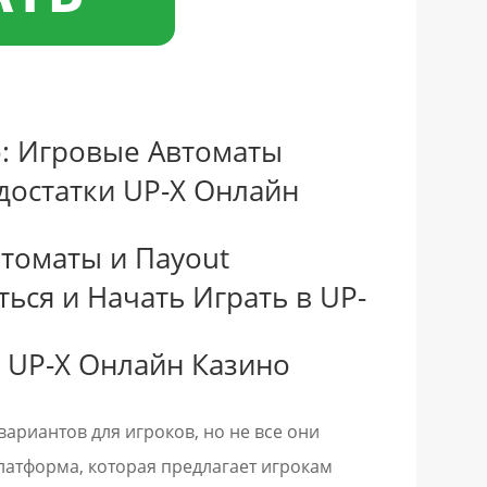
о: Игровые Автоматы
достатки UP-X Онлайн
томаты и Пayout
ься и Начать Играть в UP-
в UP-X Онлайн Казино
вариантов для игроков, но не все они
платформа, которая предлагает игрокам