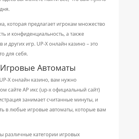
дня.
ма, которая предлагает игрокам множество
ть и конфиденциальность, а также
и других игр. UP-X онлайн казино – это
то для себя.
 Игровые Автоматы
UP-X онлайн казино, вам нужно
м сайте AP икс (up-x официальный сайт)
гистрация занимает считанные минуты, и
ать в любые игровые автоматы, которые вам
ны различные категории игровых