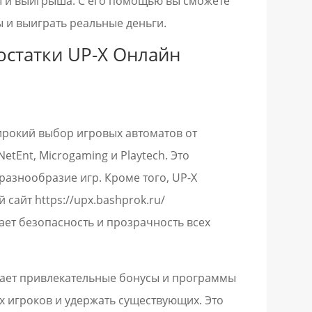
ы и выигрыша. С его помощью вы сможете
ы и выиграть реальные деньги.
остатки UP-X Онлайн
ирокий выбор игровых автоматов от
tEnt, Microgaming и Playtech. Это
разнообразие игр. Кроме того, UP-X
сайт https://upx.bashprok.ru/
ает безопасность и прозрачность всех
гает привлекательные бонусы и программы
х игроков и удержать существующих. Это