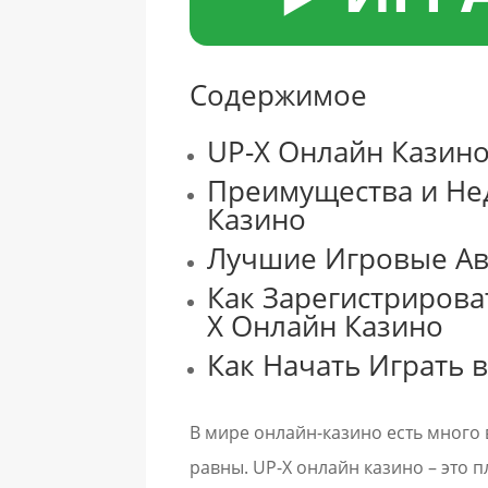
Содержимое
UP-X Онлайн Казин
Преимущества и Не
Казино
Лучшие Игровые Ав
Как Зарегистрироват
X Онлайн Казино
Как Начать Играть 
В мире онлайн-казино есть много 
равны. UP-X онлайн казино – это 