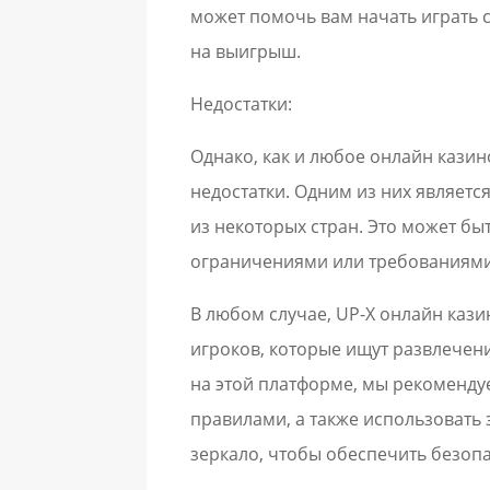
может помочь вам начать играть 
на выигрыш.
Недостатки:
Однако, как и любое онлайн казин
недостатки. Одним из них являетс
из некоторых стран. Это может бы
ограничениями или требованиями
В любом случае, UP-X онлайн каз
игроков, которые ищут развлечени
на этой платформе, мы рекоменду
правилами, а также использовать з
зеркало, чтобы обеспечить безопа