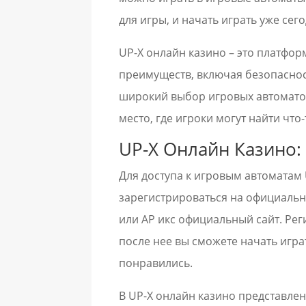
для игры, и начать играть уже сего
UP-X онлайн казино – это платфор
преимуществ, включая безопаснос
широкий выбор игровых автоматов 
место, где игроки могут найти что-
UP-X Онлайн Казино:
Для доступа к игровым автоматам 
зарегистрироваться на официально
или AP икс официальный сайт. Ре
после нее вы сможете начать игр
понравились.
В UP-X онлайн казино представле