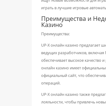
ищут новые возможности для игр
играть в лучшие игровые автомат
Преимущества и Нед
Казино
Преимущества:
UP-X онлайн казино предлагает ш
ведущих разработчиков, включая Ne
обеспечивает высокое качество и 
онлайн казино имеет официальный 
официальный сайт, что обеспечив
операций.
UP-X онлайн казино также предла
лояльности, чтобы привлечь новы