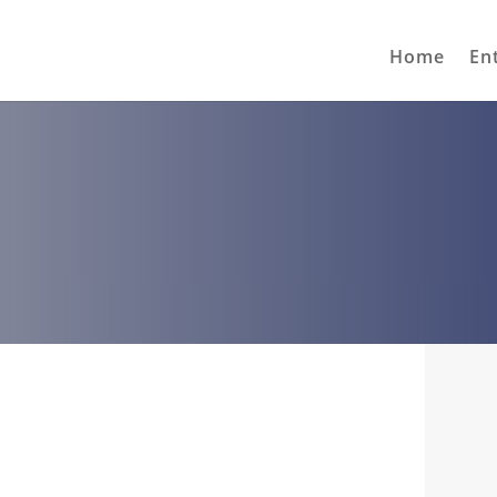
Home
En