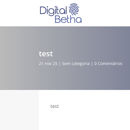
test
21 nov 25
|
Sem categoria
|
0 Comentários
test