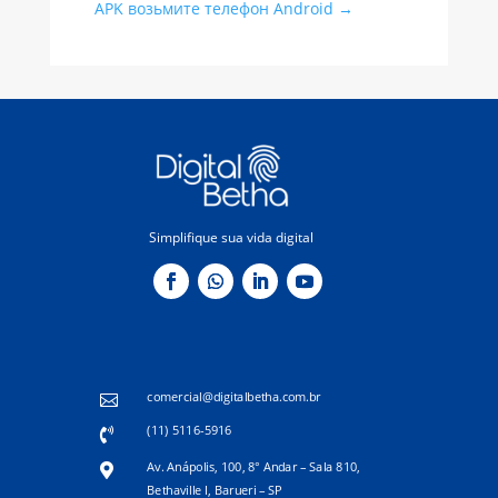
APK возьмите телефон Android
→
Simplifique sua vida digital
comercial@digitalbetha.com.br

(11) 5116-5916

Av. Anápolis, 100, 8° Andar – Sala 810,

Bethaville I, Barueri – SP