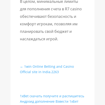
В целом, минимальные лимиты
для пополнения счета в R7 casino
обеспечивают безопасность и
комфорт игрокам, позволяя им
планировать свой бюджет и
наслаждаться игрой.
←
1win Online Betting and Casino
Official site in India.2263
1xBet скачать получите и распишитесь
Андроид дополнение Взвести 1хБет