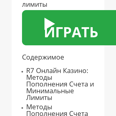
лимиты
▶️
ИГРАТЬ
Содержимое
R7 Онлайн Казино:
Методы
Пополнения Счета и
Минимальные
Лимиты
Методы
Пополнения Счета