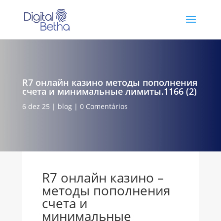
R7 онлайн казино методы пополнения
счета и минимальные лимиты.1166 (2)
6 dez 25
|
blog
|
0 Comentários
R7 онлайн казино –
методы пополнения
счета и
минимальные