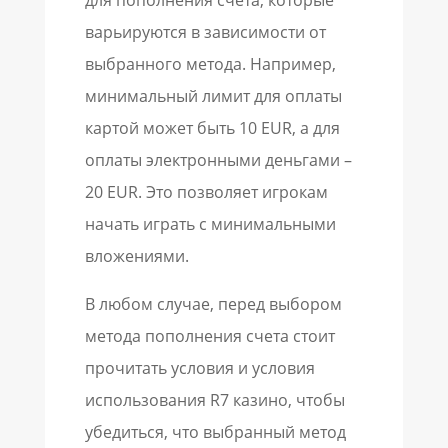
для пополнения счета, которые
варьируются в зависимости от
выбранного метода. Например,
минимальный лимит для оплаты
картой может быть 10 EUR, а для
оплаты электронными деньгами –
20 EUR. Это позволяет игрокам
начать играть с минимальными
вложениями.
В любом случае, перед выбором
метода пополнения счета стоит
прочитать условия и условия
использования R7 казино, чтобы
убедиться, что выбранный метод