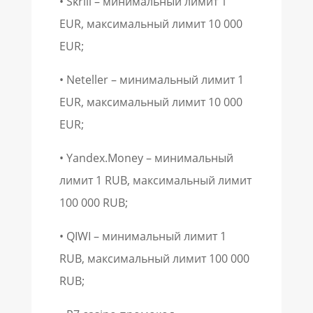
• Skrill – минимальный лимит 1
EUR, максимальный лимит 10 000
EUR;
• Neteller – минимальный лимит 1
EUR, максимальный лимит 10 000
EUR;
• Yandex.Money – минимальный
лимит 1 RUB, максимальный лимит
100 000 RUB;
• QIWI – минимальный лимит 1
RUB, максимальный лимит 100 000
RUB;