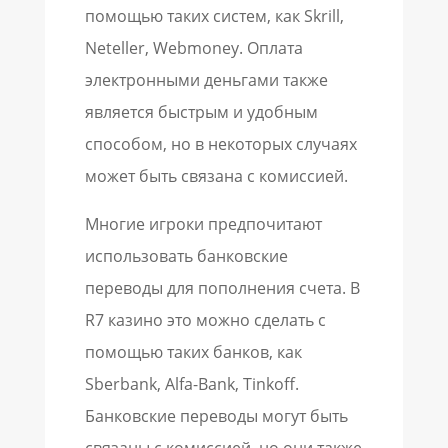
помощью таких систем, как Skrill,
Neteller, Webmoney. Оплата
электронными деньгами также
является быстрым и удобным
способом, но в некоторых случаях
может быть связана с комиссией.
Многие игроки предпочитают
использовать банковские
переводы для пополнения счета. В
R7 казино это можно сделать с
помощью таких банков, как
Sberbank, Alfa-Bank, Tinkoff.
Банковские переводы могут быть