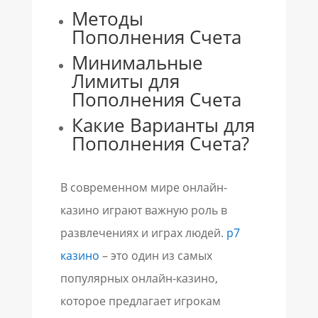
Методы
Пополнения Счета
Минимальные
Лимиты для
Пополнения Счета
Какие Варианты для
Пополнения Счета?
В современном мире онлайн-
казино играют важную роль в
развлечениях и играх людей.
р7
казино
– это один из самых
популярных онлайн-казино,
которое предлагает игрокам