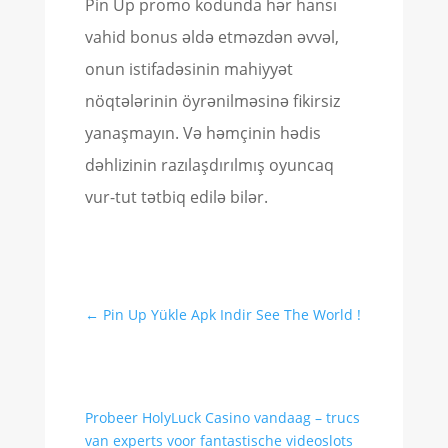
Pin Up promo kodunda hər hansı
vahid bonus əldə etməzdən əvvəl,
onun istifadəsinin mahiyyət
nöqtələrinin öyrənilməsinə fikirsiz
yanaşmayın. Və həmçinin hədis
dəhlizinin razılaşdırılmış oyuncaq
vur-tut tətbiq edilə bilər.
←
Pin Up Yükle Apk Indir See The World !
Probeer HolyLuck Casino vandaag – trucs
van experts voor fantastische videoslots