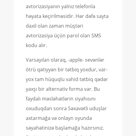
avtorizasiyanın yalnız telefonla
həyata keçirilməsidir. Hər dəfə sayta
daxil olan zaman müştəri
avtorizasiya üçün parol olan SMS
kodu alır.
Varsayılan olaraq, -apple- sevənlər
ötrü qətiyyən bir tətbiq yoxdur, var-
yox tam hüquqlu vahid tətbiq qədər
yaxşı bir alternativ forma var. Bu
faydalı məsləhətlərin siyahısını
oxuduqdan sonra Səxavətli uduşlar
axtarmağa və onlayn oyunda
səyahətinizə başlamağa hazırsınız.