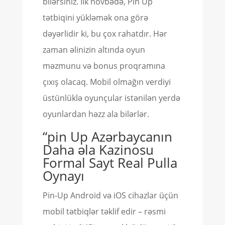
bilərsiniz. İlk növbədə, Pin Up
tətbiqini yükləmək ona görə
dəyərlidir ki, bu çox rahatdır. Hər
zaman əlinizin altında oyun
məzmunu və bonus proqramına
çıxış olacaq. Mobil olmağın verdiyi
üstünlüklə oyunçular istənilən yerdə
oyunlardan həzz ala bilərlər.
“pin Up Azərbaycanın
Daha əla Kazinosu
Formal Sayt Real Pulla
Oynayı
Pin-Up Android və iOS cihazlar üçün
mobil tətbiqlər təklif edir – rəsmi