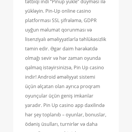
tətbiqi indi “Pinup yukle” düyməsi ilə
yükləyin. Pin-Up online casino
platforması SSL şifrələmə, GDPR
uyğun məlumat qorunması və
lisenziyalı əməliyyatlarla təhlükəsizlik
təmin edir. Əgər daim hərəkətdə
olmağı sevir və hər zaman oyunda
qalmaq istəyirsinizsə, Pin Up casino
indir! Android əməliyyat sistemi
üçün əlçatan olan ayrıca proqram
oyunçular üçün geniş imkanlar
yaradır. Pin Up casino app daxilində
hər şey toplanıb – oyunlar, bonuslar,
ödəniş üsulları, turnirlər və daha