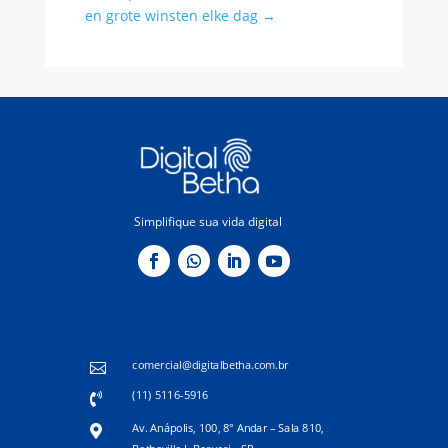
en grote winsten elke dag
→
Simplifique sua vida digital
comercial@digitalbetha.com.br

(11) 5116-5916

Av. Anápolis, 100, 8° Andar – Sala 810,
