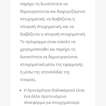
παρέχει τη δυνατότητα να
δημιουργούνται και διαχειριζόμενοι
στοιχηματικά, να διαβάζεται η
ιστορική στοιχηματική, και να
διαβάζεται η ιστορική στοιχηματική.
Το πρόγραμμα είναι εύκολο να
χρησιμοποιηθεί και παρέχει τη
δυνατότητα να δημιουργούνται
στοιχηματικά μέσω της εφαρμογής
ή μέσω της ιστοσελίδας της
εταιρίας.
Η Χρονομέτροι Καλοκαιριού είναι
ένα άλλο προτεινόμενο
πλατφόρμα για στοιχηματισμό.