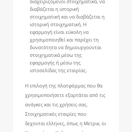
διαχειριζόμενοι στοιχηματικά, να
διαβάζεται η ιστορική
στοιχηματική και να διαβάζεται η
ιστορική στοιχηματική. Η
εφαρμογή είναι εύκολη να
χρησιμοποιηθεί και παρέχει τη
δυνατότητα να δημιουργούνται
στοιχηματικά μέσω της
εφαρμογής ή μέσω της
ιστοσελίδας της εταιρίας.
Η επιλογή της πλατφόρμας που θα
χρησιμοποιήσετε εξαρτάται από τις
ανάγκες και τις χρήσεις σας.
Στοιχηματικές εταιρίες που
δεχονται ελληνες, όπως η Μετρικ, οι