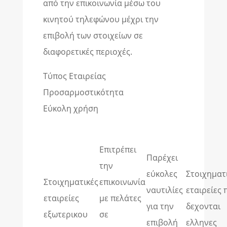
από την επικοινωνία μέσω του
κινητού τηλεφώνου μέχρι την
επιβολή των στοιχείων σε
διαφορετικές περιοχές.
Τύπος Εταιρείας
Προσαρμοστικότητα
Εύκολη χρήση
Επιτρέπει
Παρέχει
την
εύκολες
Στοιχηματ
Στοιχηματικές
επικοινωνία
ναυτιλίες
εταιρείες 
εταιρείες
με πελάτες
για την
δεχονται
εξωτερικου
σε
επιβολή
ελληνες