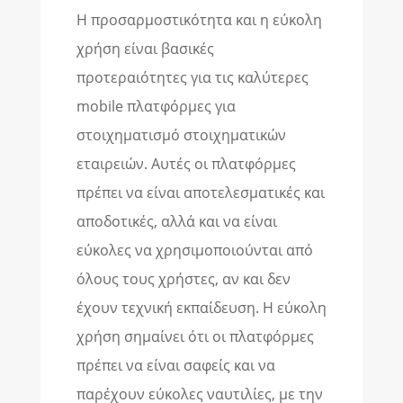
Η προσαρμοστικότητα και η εύκολη
χρήση είναι βασικές
προτεραιότητες για τις καλύτερες
mobile πλατφόρμες για
στοιχηματισμό στοιχηματικών
εταιρειών. Αυτές οι πλατφόρμες
πρέπει να είναι αποτελεσματικές και
αποδοτικές, αλλά και να είναι
εύκολες να χρησιμοποιούνται από
όλους τους χρήστες, αν και δεν
έχουν τεχνική εκπαίδευση. Η εύκολη
χρήση σημαίνει ότι οι πλατφόρμες
πρέπει να είναι σαφείς και να
παρέχουν εύκολες ναυτιλίες, με την