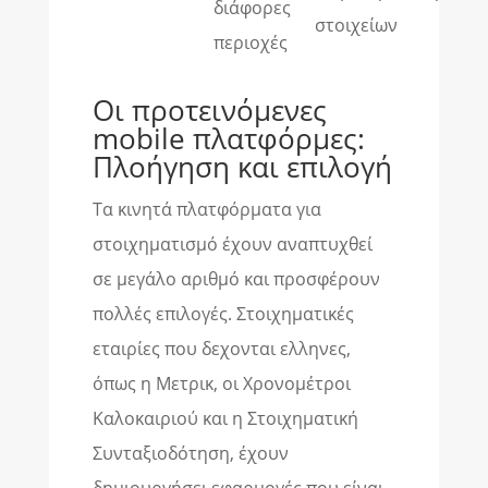
διάφορες
στοιχείων
περιοχές
Οι προτεινόμενες
mobile πλατφόρμες:
Πλοήγηση και επιλογή
Τα κινητά πλατφόρματα για
στοιχηματισμό έχουν αναπτυχθεί
σε μεγάλο αριθμό και προσφέρουν
πολλές επιλογές. Στοιχηματικές
εταιρίες που δεχονται ελληνες,
όπως η Μετρικ, οι Χρονομέτροι
Καλοκαιριού και η Στοιχηματική
Συνταξιοδότηση, έχουν