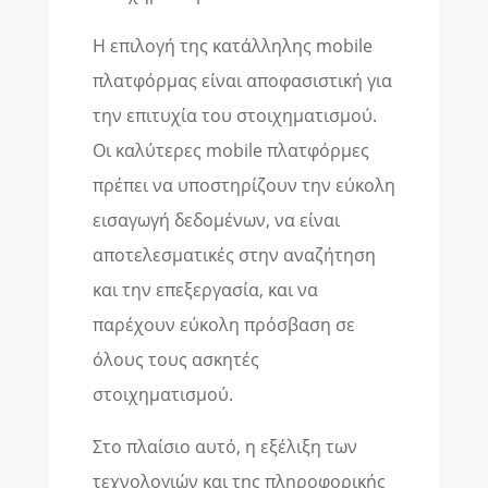
Η επιλογή της κατάλληλης mobile
πλατφόρμας είναι αποφασιστική για
την επιτυχία του στοιχηματισμού.
Οι καλύτερες mobile πλατφόρμες
πρέπει να υποστηρίζουν την εύκολη
εισαγωγή δεδομένων, να είναι
αποτελεσματικές στην αναζήτηση
και την επεξεργασία, και να
παρέχουν εύκολη πρόσβαση σε
όλους τους ασκητές
στοιχηματισμού.
Στο πλαίσιο αυτό, η εξέλιξη των
τεχνολογιών και της πληροφορικής