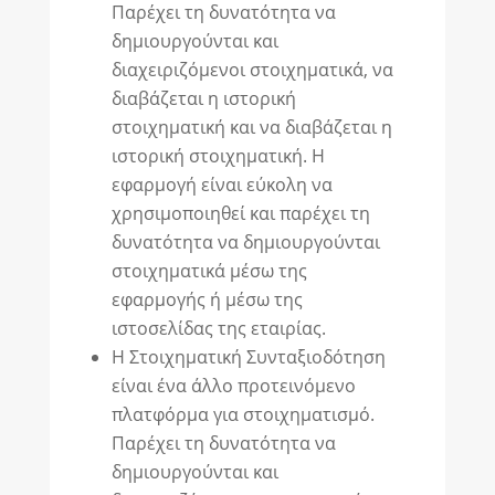
Παρέχει τη δυνατότητα να
δημιουργούνται και
διαχειριζόμενοι στοιχηματικά, να
διαβάζεται η ιστορική
στοιχηματική και να διαβάζεται η
ιστορική στοιχηματική. Η
εφαρμογή είναι εύκολη να
χρησιμοποιηθεί και παρέχει τη
δυνατότητα να δημιουργούνται
στοιχηματικά μέσω της
εφαρμογής ή μέσω της
ιστοσελίδας της εταιρίας.
Η Στοιχηματική Συνταξιοδότηση
είναι ένα άλλο προτεινόμενο
πλατφόρμα για στοιχηματισμό.
Παρέχει τη δυνατότητα να
δημιουργούνται και