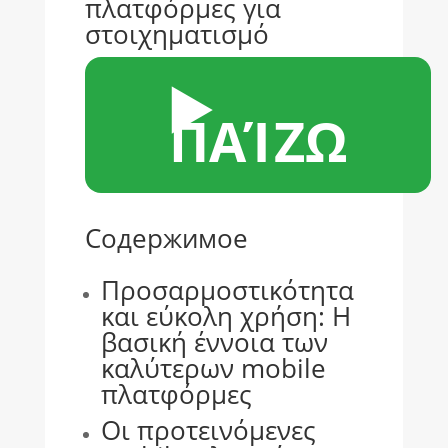
πλατφόρμες για
στοιχηματισμό
▶️
ΠΑΊΖΩ
Содержимое
Προσαρμοστικότητα
και εύκολη χρήση: Η
βασική έννοια των
καλύτερων mobile
πλατφόρμες
Οι προτεινόμενες