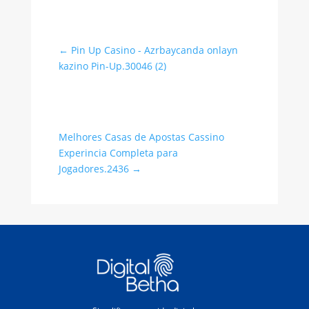
←
Pin Up Casino - Azrbaycanda onlayn
kazino Pin-Up.30046 (2)
Melhores Casas de Apostas Cassino
Experincia Completa para
Jogadores.2436
→