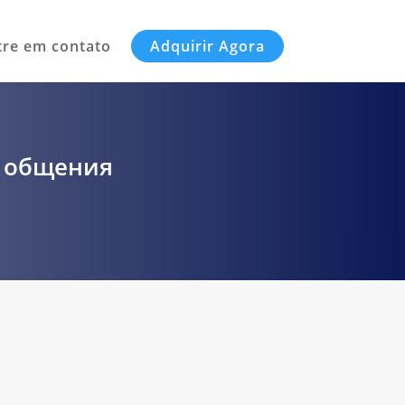
tre em contato
Adquirir Agora
о общения