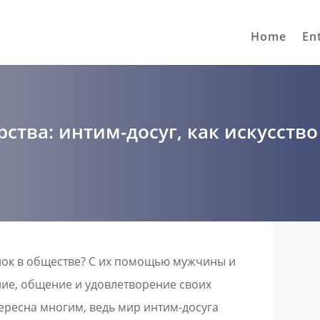
Home
En
рства: интим-досуг, как искусств
анок в обществе? С их помощью мужчины и
е, общение и удовлетворение своих
тересна многим, ведь мир интим-досуга