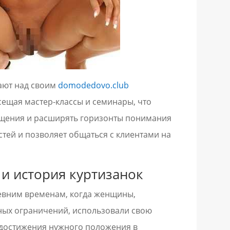
ают над своим
domodedovo.club
ещая мастер-классы и семинары, что
бщения и расширять горизонты понимания
стей и позволяет общаться с клиентами на
 и история куртизанок
ревним временам, когда женщины,
ных ограничений, использовали свою
я достижения нужного положения в