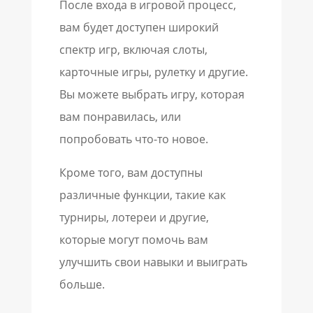
После входа в игровой процесс,
вам будет доступен широкий
спектр игр, включая слоты,
карточные игры, рулетку и другие.
Вы можете выбрать игру, которая
вам понравилась, или
попробовать что-то новое.
Кроме того, вам доступны
различные функции, такие как
турниры, лотереи и другие,
которые могут помочь вам
улучшить свои навыки и выиграть
больше.