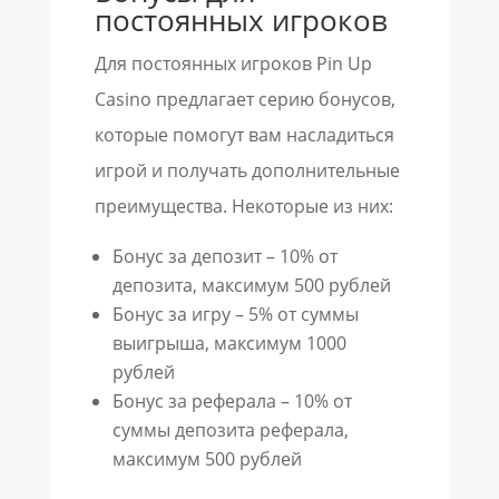
постоянных игроков
Для постоянных игроков Pin Up
Casino предлагает серию бонусов,
которые помогут вам насладиться
игрой и получать дополнительные
преимущества. Некоторые из них:
Бонус за депозит – 10% от
депозита, максимум 500 рублей
Бонус за игру – 5% от суммы
выигрыша, максимум 1000
рублей
Бонус за реферала – 10% от
суммы депозита реферала,
максимум 500 рублей