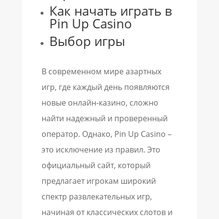
Как начать играть в
Pin Up Casino
Выбор игры
В современном мире азартных
игр, где каждый день появляются
новые онлайн-казино, сложно
найти надежный и проверенный
оператор. Однако, Pin Up Casino –
это исключение из правил. Это
официальный сайт, который
предлагает игрокам широкий
спектр развлекательных игр,
начиная от классических слотов и