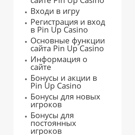
сайте Pin Up Casino
Входи в игру
Регистрация и вход
в Pin Up Casino
Основные функции
сайта Pin Up Casino
Информация о
сайте
Бонусы и акции в
Pin Up Casino
Бонусы для новых
игроков
Бонусы для
постоянных
игроков