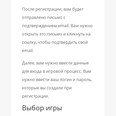
После регистрации, вам будет
отправлено письмо с
подтверждением email. Вам нужно
открыть это письмо и кликнуть на
ссылку, чтобы подтвердить свой
email.
Далее, вам нужно ввести данные
для входа в игровой процесс. Вам
нужно ввести ваш логин и пароль,
которые вы создали при
регистрации.
Выбор игры