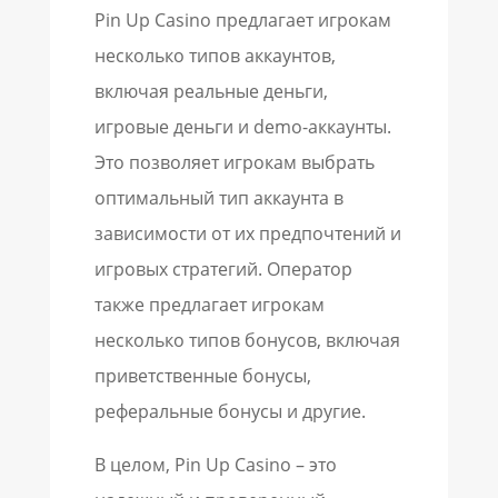
Pin Up Casino предлагает игрокам
несколько типов аккаунтов,
включая реальные деньги,
игровые деньги и demo-аккаунты.
Это позволяет игрокам выбрать
оптимальный тип аккаунта в
зависимости от их предпочтений и
игровых стратегий. Оператор
также предлагает игрокам
несколько типов бонусов, включая
приветственные бонусы,
реферальные бонусы и другие.
В целом, Pin Up Casino – это