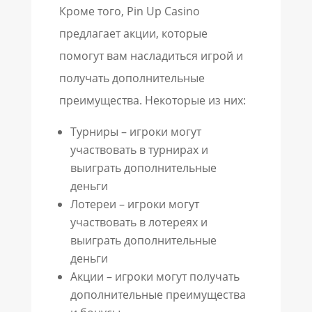
Кроме того, Pin Up Casino
предлагает акции, которые
помогут вам насладиться игрой и
получать дополнительные
преимущества. Некоторые из них:
Турниры – игроки могут
участвовать в турнирах и
выиграть дополнительные
деньги
Лотереи – игроки могут
участвовать в лотереях и
выиграть дополнительные
деньги
Акции – игроки могут получать
дополнительные преимущества