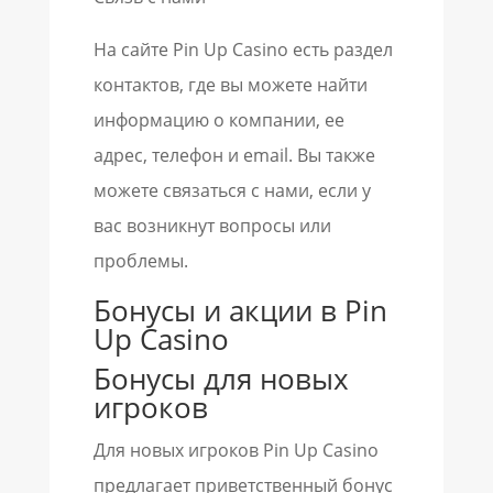
На сайте Pin Up Casino есть раздел
контактов, где вы можете найти
информацию о компании, ее
адрес, телефон и email. Вы также
можете связаться с нами, если у
вас возникнут вопросы или
проблемы.
Бонусы и акции в Pin
Up Casino
Бонусы для новых
игроков
Для новых игроков Pin Up Casino
предлагает приветственный бонус