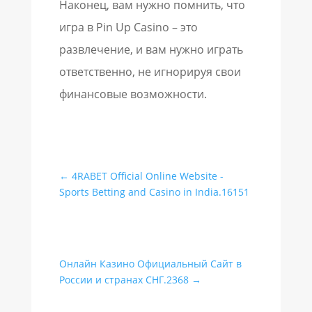
Наконец, вам нужно помнить, что
игра в Pin Up Casino – это
развлечение, и вам нужно играть
ответственно, не игнорируя свои
финансовые возможности.
←
4RABET Official Online Website -
Sports Betting and Casino in India.16151
Онлайн Казино Официальный Сайт в
России и странах СНГ.2368
→