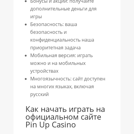
Бонусы и акции: получайте
дополнительные деньги для
игры
Безопасность: ваша
безопасность и
конфиденциальность наша
приоритетная задача
Мобильная версия: играть
можно и на мобильных
устройствах
Многоязычность: сайт доступен
на многих языках, включая
русский
Как начать играть на
официальном сайте
Pin Up Casino