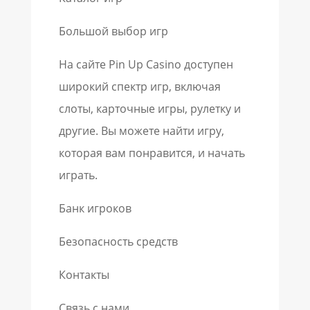
Большой выбор игр
На сайте Pin Up Casino доступен
широкий спектр игр, включая
слоты, карточные игры, рулетку и
другие. Вы можете найти игру,
которая вам понравится, и начать
играть.
Банк игроков
Безопасность средств
Контакты
Связь с нами