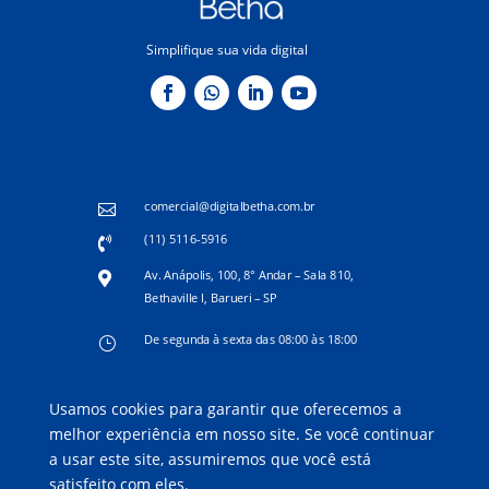
Simplifique sua vida digital
comercial@digitalbetha.com.br

(11) 5116-5916

Av. Anápolis, 100, 8° Andar – Sala 810,

Bethaville I, Barueri – SP
De segunda à sexta das 08:00 às 18:00
}
Usamos cookies para garantir que oferecemos a
melhor experiência em nosso site. Se você continuar
a usar este site, assumiremos que você está
satisfeito com eles.