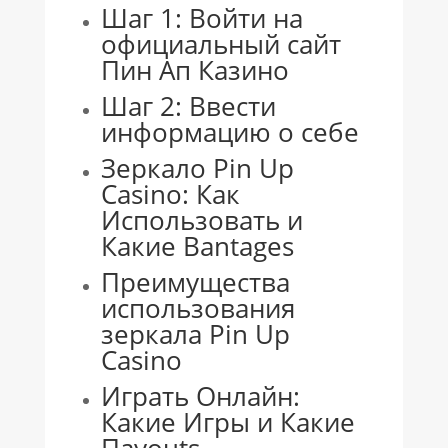
Шаг 1: Войти на
официальный сайт
Пин Ап Казино
Шаг 2: Ввести
информацию о себе
Зеркало Pin Up
Casino: Как
Использовать и
Какие Вantages
Преимущества
использования
зеркала Pin Up
Casino
Играть Онлайн:
Какие Игры и Какие