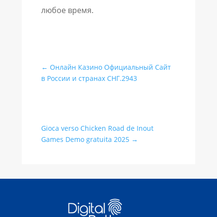
любое время.
←
Онлайн Казино Официальный Сайт
в России и странах СНГ.2943
Gioca verso Chicken Road de Inout
Games Demo gratuita 2025
→