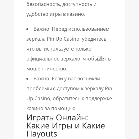
безопасность, доступность и
удобство игры в казино.
Важно: Перед использованием
зеркала Pin Up Casino, убедитесь,
что вы используете только
официальное зеркало, чтобы避ять
мошенничество.
Важно: Если у вас возникли
проблемы с доступом к зеркалу Pin
Up Casino, обратитесь к поддержке
казино за помощью.
Играть Онлайн:
Какие Игры и Какие
Пayouts