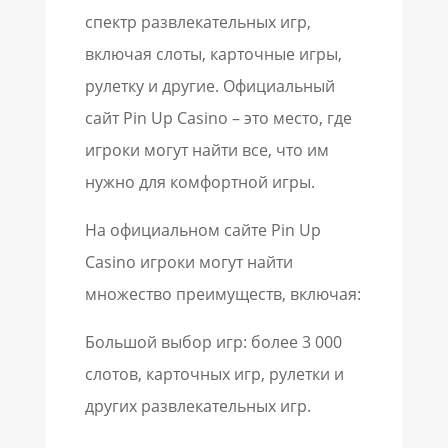
спектр развлекательных игр,
включая слоты, карточные игры,
рулетку и другие. Официальный
сайт Pin Up Casino – это место, где
игроки могут найти все, что им
нужно для комфортной игры.
На официальном сайте Pin Up
Casino игроки могут найти
множество преимуществ, включая:
Большой выбор игр: более 3 000
слотов, карточных игр, рулетки и
других развлекательных игр.