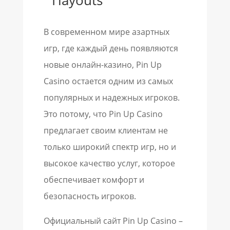
Пayouts
В современном мире азартных
игр, где каждый день появляются
новые онлайн-казино, Pin Up
Casino остается одним из самых
популярных и надежных игроков.
Это потому, что Pin Up Casino
предлагает своим клиентам не
только широкий спектр игр, но и
высокое качество услуг, которое
обеспечивает комфорт и
безопасность игроков.
Официальный сайт Pin Up Casino –