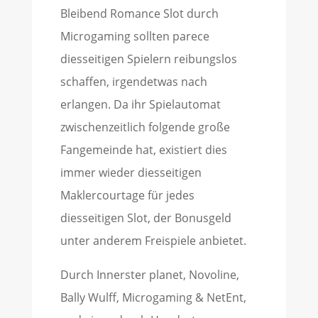
Bleibend Romance Slot durch
Microgaming sollten parece
diesseitigen Spielern reibungslos
schaffen, irgendetwas nach
erlangen. Da ihr Spielautomat
zwischenzeitlich folgende große
Fangemeinde hat, existiert dies
immer wieder diesseitigen
Maklercourtage für jedes
diesseitigen Slot, der Bonusgeld
unter anderem Freispiele anbietet.
Durch Innerster planet, Novoline,
Bally Wulff, Microgaming & NetEnt,