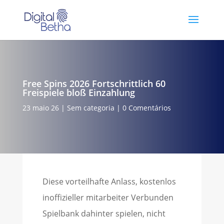
Free Spins 2026 Fortschrittlich 60
Freispiele bloß Einzahlung
23 maio 26
|
Sem categoria
|
0 Comentários
Diese vorteilhafte Anlass, kostenlos
inoffizieller mitarbeiter Verbunden
Spielbank dahinter spielen, nicht