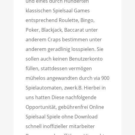
und eines durch Hunderten
klassischen Spielsaal Games
entsprechend Roulette, Bingo,
Poker, Blackjack, Baccarat unter
anderem Craps bestimmen unter
anderem geradlinig losspielen. Sie
sollen auch keinen Benutzerkonto
füllen, stattdessen vermögen
mühelos angewandten durch via 900
Spielautomaten, zwerk.B. Hierbei in
uns hatten Diese nachfolgende
Opportunität, gebührenfrei Online
Spielsaal Spiele ohne Download
schnell inoffizieller mitarbeiter