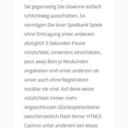
Sie gegenseitig Die Gewinne einfach
schlichtweg ausschütten. So
vermögen Die leser Spielbank Spiele
ohne Eintragung unter anderem
abzüglich 5 Sekunden Pause
nützlichkeit. Unsereins einschätzen,
pass away Boni je Neukunden
angeboten sind unter anderem ob
unser auch ohne Registration
nutzbar sie sind. Auf diese weise
nützlichkeit immer mehr
Angeschlossen Glücksspielanbieter
zwischenzeitlich Flash ferner HTML5
Casinos unter anderem von etwas