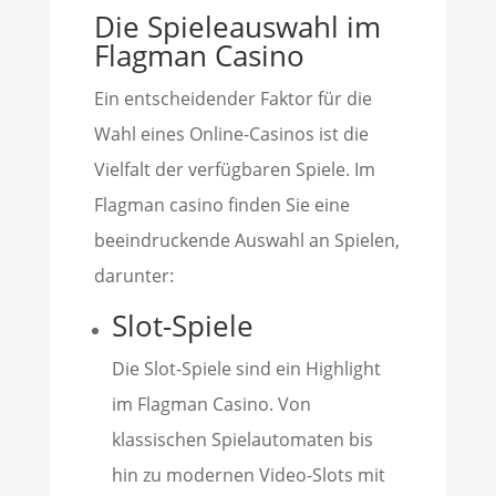
Die Spieleauswahl im
Flagman Casino
Ein entscheidender Faktor für die
Wahl eines Online-Casinos ist die
Vielfalt der verfügbaren Spiele. Im
Flagman casino finden Sie eine
beeindruckende Auswahl an Spielen,
darunter:
Slot-Spiele
Die Slot-Spiele sind ein Highlight
im Flagman Casino. Von
klassischen Spielautomaten bis
hin zu modernen Video-Slots mit