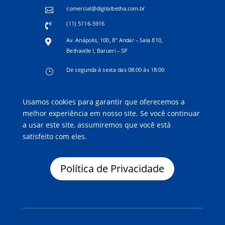
comercial@digitalbetha.com.br

(11) 5116-5916

Av. Anápolis, 100, 8° Andar – Sala 810,

Bethaville I, Barueri – SP
De segunda à sexta das 08:00 às 18:00
}
Usamos cookies para garantir que oferecemos a
melhor experiência em nosso site. Se você continuar
a usar este site, assumiremos que você está
satisfeito com eles.
Política de Privacidade