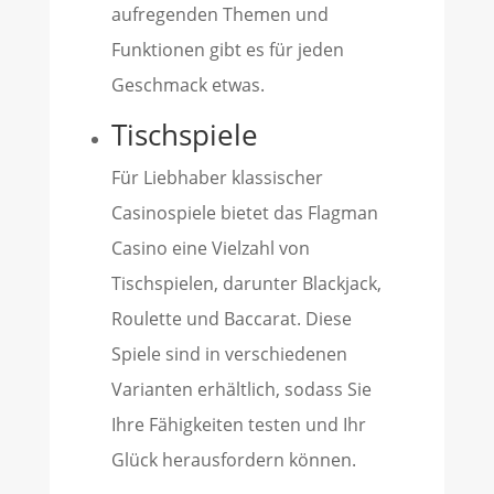
aufregenden Themen und
Funktionen gibt es für jeden
Geschmack etwas.
Tischspiele
Für Liebhaber klassischer
Casinospiele bietet das Flagman
Casino eine Vielzahl von
Tischspielen, darunter Blackjack,
Roulette und Baccarat. Diese
Spiele sind in verschiedenen
Varianten erhältlich, sodass Sie
Ihre Fähigkeiten testen und Ihr
Glück herausfordern können.