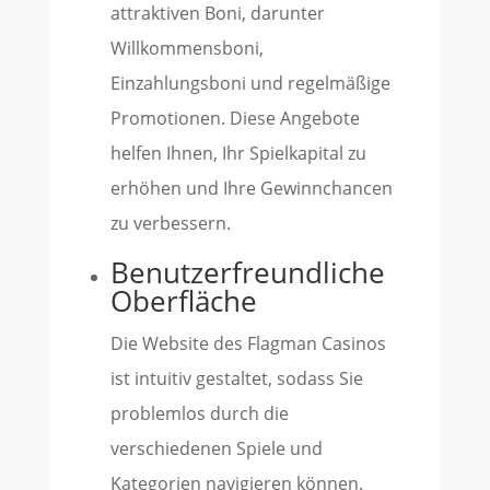
attraktiven Boni, darunter
Willkommensboni,
Einzahlungsboni und regelmäßige
Promotionen. Diese Angebote
helfen Ihnen, Ihr Spielkapital zu
erhöhen und Ihre Gewinnchancen
zu verbessern.
Benutzerfreundliche
Oberfläche
Die Website des Flagman Casinos
ist intuitiv gestaltet, sodass Sie
problemlos durch die
verschiedenen Spiele und
Kategorien navigieren können.