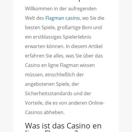
Willkommen in der aufregenden
Welt des
Flagman casino
, wo Sie die
besten Spiele, großartige Boni und
ein erstklassiges Spielerlebnis
erwarten können. In diesem Artikel
erfahren Sie alles, was Sie über das
Casino en ligne Flagman wissen
müssen, einschließlich der
angebotenen Spiele, der
Sicherheitsstandards und der
Vorteile, die es von anderen Online-
Casinos abheben.
Was ist das Casino en