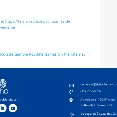
io https://financredito.es/companias-de-
nveniente
Roulette Gamble Roulette Games On the internet
→
comercial@digitalbetha.co

(11) 5116-5916

 vida digital.
Av. Anápolis, 100, 8° Andar 

Bethaville I, Barueri – SP
De segunda à sexta das 08:
}