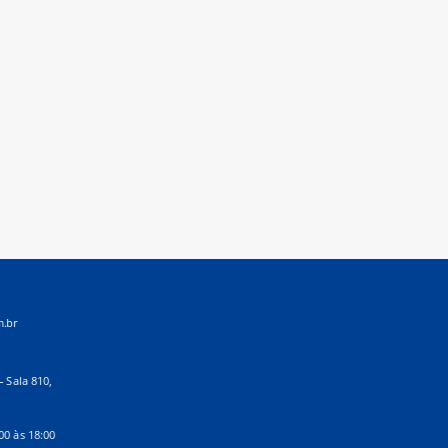
m.br
– Sala 810,
00 às 18:00