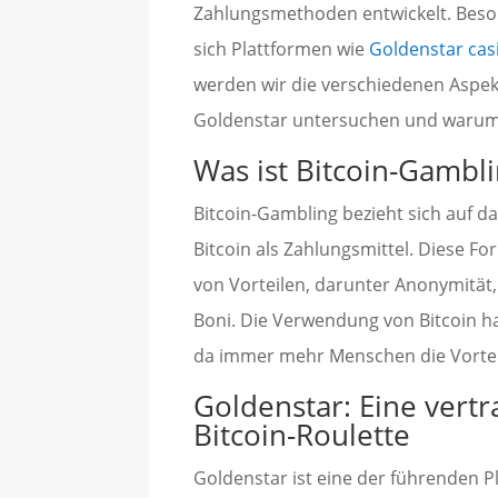
Zahlungsmethoden entwickelt. Beson
sich Plattformen wie
Goldenstar cas
werden wir die verschiedenen Aspek
Goldenstar untersuchen und warum es
Was ist Bitcoin-Gambl
Bitcoin-Gambling bezieht sich auf d
Bitcoin als Zahlungsmittel. Diese Fo
von Vorteilen, darunter Anonymität,
Boni. Die Verwendung von Bitcoin h
da immer mehr Menschen die Vortei
Goldenstar: Eine vert
Bitcoin-Roulette
Goldenstar ist eine der führenden P