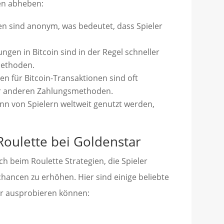
en abheben:
en sind anonym, was bedeutet, dass Spieler
ngen in Bitcoin sind in der Regel schneller
methoden.
n für Bitcoin-Transaktionen sind oft
der anderen Zahlungsmethoden.
nn von Spielern weltweit genutzt werden,
-Roulette bei Goldenstar
ch beim Roulette Strategien, die Spieler
ancen zu erhöhen. Hier sind einige beliebte
tar ausprobieren können: