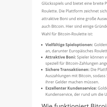
Glücksspiels und bietet eine breite P
Roulette. Die Plattform zeichnet sic
attraktive Boni und eine große Aus
auch Bitcoin. Hier sind einige Grü
Wahl für Bitcoin-Roulette ist:
Vielfältige Spieloptionen:
Goldens
an, darunter Europäisches Roulett
Attraktive Boni:
Spieler können v
speziell für Bitcoin-Zahlungen an
Sichere Transaktionen:
Die Platt
Auszahlungen mit Bitcoin, sodass 
ihrer Gelder machen müssen.
Exzellenter Kundenservice:
Golde
Kundenservice, der rund um die Uh
Wie funktioniert Bitco