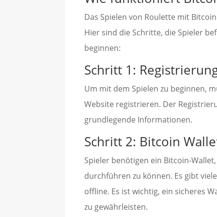
Das Spielen von Roulette mit Bitcoin
Hier sind die Schritte, die Spieler 
beginnen:
Schritt 1: Registrierun
Um mit dem Spielen zu beginnen, mü
Website registrieren. Der Registrier
grundlegende Informationen.
Schritt 2: Bitcoin Wall
Spieler benötigen ein Bitcoin-Wall
durchführen zu können. Es gibt viel
offline. Es ist wichtig, ein sicheres 
zu gewährleisten.