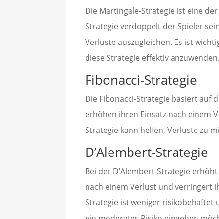
Die Martingale-Strategie ist eine de
Strategie verdoppelt der Spieler se
Verluste auszugleichen. Es ist wich
diese Strategie effektiv anzuwenden
Fibonacci-Strategie
Die Fibonacci-Strategie basiert auf 
erhöhen ihren Einsatz nach einem V
Strategie kann helfen, Verluste zu
D’Alembert-Strategie
Bei der D’Alembert-Strategie erhöht 
nach einem Verlust und verringert 
Strategie ist weniger risikobehaftet 
ein moderates Risiko eingehen möc