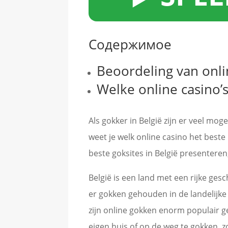
Содержимое
Beoordeling van onlin
Welke online casino’s
Als gokker in België zijn er veel mo
weet je welk online casino het beste
beste goksites in België presentere
België is een land met een rijke ge
er gokken gehouden in de landelijke
zijn online gokken enorm populair g
eigen huis of op de weg te gokken, z