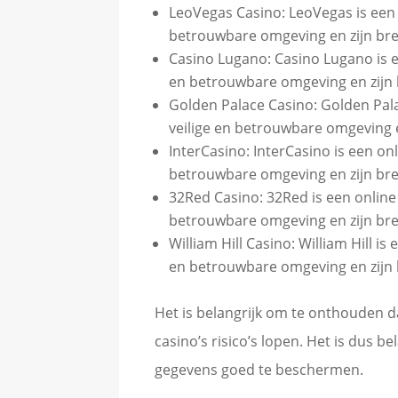
LeoVegas Casino: LeoVegas is een o
betrouwbare omgeving en zijn br
Casino Lugano: Casino Lugano is ee
en betrouwbare omgeving en zijn
Golden Palace Casino: Golden Pala
veilige en betrouwbare omgeving 
InterCasino: InterCasino is een onl
betrouwbare omgeving en zijn br
32Red Casino: 32Red is een online 
betrouwbare omgeving en zijn br
William Hill Casino: William Hill is
en betrouwbare omgeving en zijn
Het is belangrijk om te onthouden da
casino’s risico’s lopen. Het is dus be
gegevens goed te beschermen.