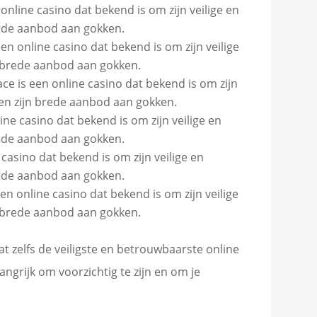
nline casino dat bekend is om zijn veilige en
ede aanbod aan gokken.
n online casino dat bekend is om zijn veilige
 brede aanbod aan gokken.
ce is een online casino dat bekend is om zijn
en zijn brede aanbod aan gokken.
ine casino dat bekend is om zijn veilige en
ede aanbod aan gokken.
casino dat bekend is om zijn veilige en
ede aanbod aan gokken.
 een online casino dat bekend is om zijn veilige
 brede aanbod aan gokken.
t zelfs de veiligste en betrouwbaarste online
langrijk om voorzichtig te zijn en om je