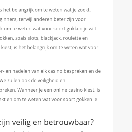
s het belangrijk om te weten wat je zoekt.
inners, terwijl anderen beter zijn voor
jk om te weten wat voor soort gokken je wilt
okken, zoals slots, blackjack, roulette en
kiest, is het belangrijk om te weten wat voor
or- en nadelen van elk casino bespreken en de
 We zullen ook de veiligheid en
reken. Wanneer je een online casino kiest, is
oekt en om te weten wat voor soort gokken je
zijn veilig en betrouwbaar?