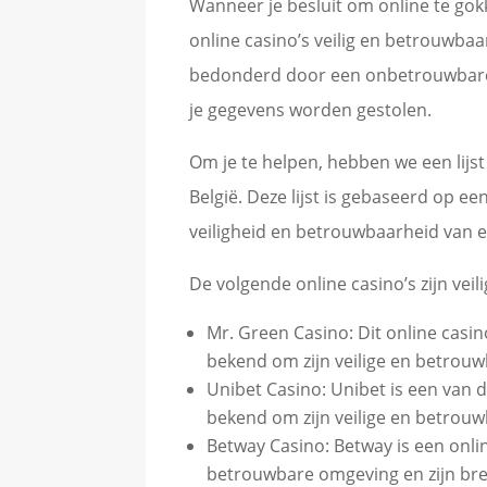
Wanneer je besluit om online te gokk
online casino’s veilig en betrouwbaa
bedonderd door een onbetrouwbare o
je gegevens worden gestolen.
Om je te helpen, hebben we een lijst
België. Deze lijst is gebaseerd op 
veiligheid en betrouwbaarheid van el
De volgende online casino’s zijn vei
Mr. Green Casino: Dit online casin
bekend om zijn veilige en betrou
Unibet Casino: Unibet is een van d
bekend om zijn veilige en betrou
Betway Casino: Betway is een onlin
betrouwbare omgeving en zijn br