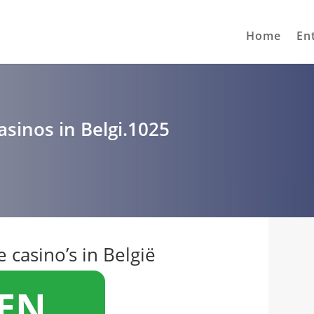
Home
En
asinos in Belgi.1025
 casino’s in België
LEN