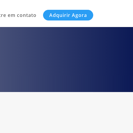
tre em contato
Adquirir Agora