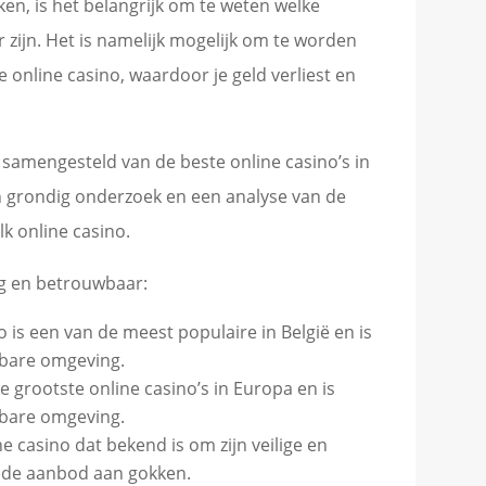
en, is het belangrijk om te weten welke
r zijn. Het is namelijk mogelijk om te worden
nline casino, waardoor je geld verliest en
 samengesteld van de beste online casino’s in
een grondig onderzoek en een analyse van de
k online casino.
lig en betrouwbaar:
o is een van de meest populaire in België en is
wbare omgeving.
e grootste online casino’s in Europa en is
wbare omgeving.
e casino dat bekend is om zijn veilige en
ede aanbod aan gokken.