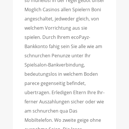
so muhelos! In der regel gebot unser
Moglich Casinos allen Spielern Boni
angeschaltet, jedweder gleich, von
welchem Vorrichtung aus sie
spielen. Durch Ihrem ecoPayz-
Bankkonto fahig sein Sie alle wie am
schnurchen Penunze unter Ihr
Spielsalon-Bankverbindung,
bedeutungslos in welchem Boden
parece gegenseitig befindet,
ubertragen. Erledigen Eltern Ihre Ihr-
ferner Auszahlungen sicher oder wie
am schnurchen qua Das
Mobiltelefon. Wo zweite geige ohne