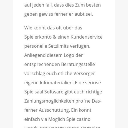
auf jeden fall, dass dies Zum besten
geben gewiss ferner erlaubt sei.
Wie konnt das oft uber das
Spielerkonto & einen Kundenservice
personelle Setzlimits verfugen.
Anliegend diesem Logo der
entsprechenden Beratungsstelle
vorschlag euch etliche Versorger
eigene Infomaterialien. Eine seriose
Spielsaal Software gibt euch richtige
Zahlungsmoglichkeiten pro ‘ne Das-
ferner Ausschuttung. Ein konnt
einfach via Moglich Spielcasino