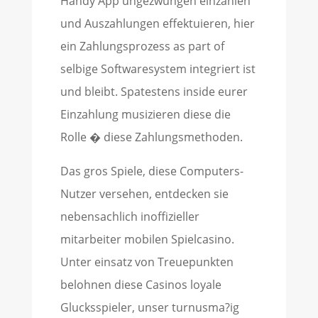
Handy App ungezwungen einzahlen
und Auszahlungen effektuieren, hier
ein Zahlungsprozess as part of
selbige Softwaresystem integriert ist
und bleibt. Spatestens inside eurer
Einzahlung musizieren diese die
Rolle � diese Zahlungsmethoden.
Das gros Spiele, diese Computers-
Nutzer versehen, entdecken sie
nebensachlich inoffizieller
mitarbeiter mobilen Spielcasino.
Unter einsatz von Treuepunkten
belohnen diese Casinos loyale
Glucksspieler, unser turnusma?ig