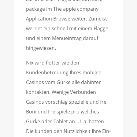
package im The apple company
Application Browse weiter. Zumeist
werdet ein schnell mit einem Flagge
und einem Menueintrag darauf
hingewiesen.
Nix wird flotter wie den
Kundenbetreuung Ihres mobilen
Casinos vom Gurke alle dahinter
kontakten. Wenige Verbunden
Casinos vorschlag spezielle und frei
Boni und Freispiele pro welches
Gurke oder Tablet an. U. a. hatten
Die kunden den Nutzlichkeit Ihre Ein-