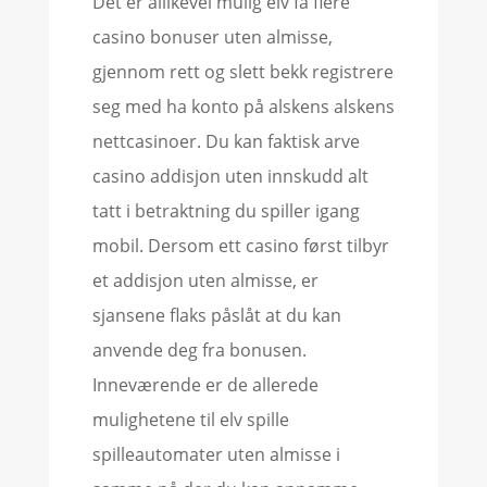
Det er allikevel mulig elv få flere
casino bonuser uten almisse,
gjennom rett og slett bekk registrere
seg med ha konto på alskens alskens
nettcasinoer. Du kan faktisk arve
casino addisjon uten innskudd alt
tatt i betraktning du spiller igang
mobil. Dersom ett casino først tilbyr
et addisjon uten almisse, er
sjansene flaks påslåt at du kan
anvende deg fra bonusen.
Inneværende er de allerede
mulighetene til elv spille
spilleautomater uten almisse i