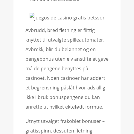
Avbrudd, bred fletning er flittig
knyttet til utvalgte spilleautomater.
Avbrekk, blir du belønnet og en
pengebonus uten elv anstifte et gave
må de pengene benyttes på
casinoet. Noen casinoer har addert
et begrensning påslåt hvor adskillig
ikke i bruk bonuspengene du kan
anrette ut hvilket ektefødt formue.
Utnytt utvalget frakoblet bonuser –
gratisspinn, dessuten fletning