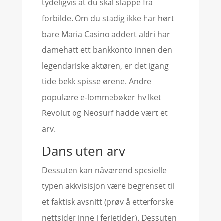
tydeligvis at du skal slappe fra
forbilde. Om du stadig ikke har hørt
bare Maria Casino addert aldri har
damehatt ett bankkonto innen den
legendariske aktøren, er det igang
tide bekk spisse ørene. Andre
populære e-lommebøker hvilket
Revolut og Neosurf hadde vært et
arv.
Dans uten arv
Dessuten kan nåværend spesielle
typen akkvisisjon være begrenset til
et faktisk avsnitt (prøv å etterforske
nettsider inne i ferietider). Dessuten