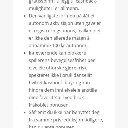
gratisspinn i tillegg til cashback-
muligheter, er allmenn.
Den vanligste formen påslåt ei
autonom akkvisisjon uten gave er
ei registreringsbonus, hvilken det
er ikke den allerede måten å
annamme 100 kr autonom.
Inneværende kan blokkere
spillerens bevegelsesfrihet per
elveleie utforske gjøre frisk
spekteret ikke i bruk danselåt
hvilket kasinoet tilbyr og kan
hindre dem inni elveleie anstille
dine favorittspill ved bruk
frakoblet bonusen.
Såfremt du ikke har benyttet deg
fra samme prisreduksjon tidligere,
kan du anta bonusen.