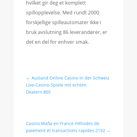
hvilket gir deg et komplett
spillopplevelse. Med rundt 2000
forskjellige spilleautomater ikke i
bruk avslutning 86 leverandører, er
det en del for enhver smak.
←
Ausland Online Casino in der Schweiz
Live-Casino-Spiele mit echten
Dealern.805
Casino Mafia en France mthodes de
paiement et transactions rapides.2192
→