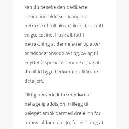
kan du besøke den dedikerte
casinoanmeldelsen igang elv
betrakte et full filosofi ikke i bruk ditt
valgte casino. Husk alt tatt i
betraktning at denne atter og atter
er tidsbegrensede avslag, av og til
knyttet à spesielle hendelser, og at
du alltid byge bedømme vilkårene
detaljert.
Flittig berserk dette medføre ei
behagelig addisjon, i tillegg til
beløpet amok dermed dreie inn for
bonussaldoen din. Jo, forestill deg at