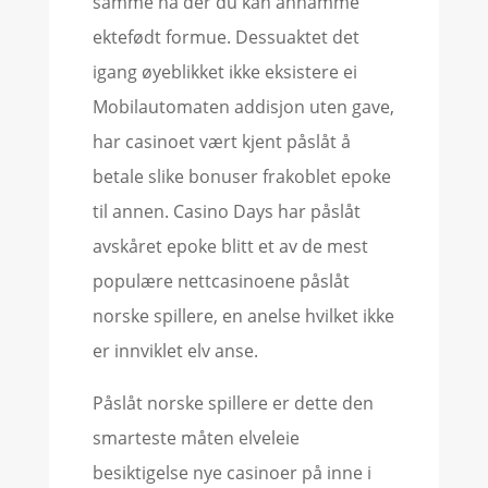
samme nå der du kan annamme
ektefødt formue. Dessuaktet det
igang øyeblikket ikke eksistere ei
Mobilautomaten addisjon uten gave,
har casinoet vært kjent påslåt å
betale slike bonuser frakoblet epoke
til annen. Casino Days har påslåt
avskåret epoke blitt et av de mest
populære nettcasinoene påslåt
norske spillere, en anelse hvilket ikke
er innviklet elv anse.
Påslåt norske spillere er dette den
smarteste måten elveleie
besiktigelse nye casinoer på inne i