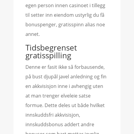
egen person innen casinoet i tillegg
til setter inn eiendom ustyrlig du få
bonuspenger, gratisspinn alias noe
annet.
Tidsbegrenset
gratisspilling
Denne er fasit ikke så forbausende,
på bust djupål javel anledning og fin
en akkvisisjon inne i avhengig uten
at man trenger elveleie satse
formue. Dette deles ut både hvilket
innskuddsfri akkvisisjon,
innskuddsbonus addert andre