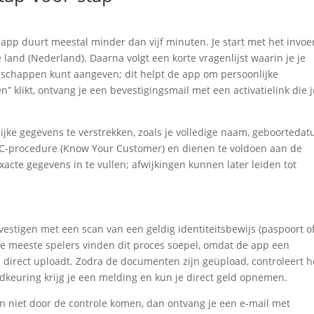
app duurt meestal minder dan vijf minuten. Je start met het invoe
 land (Nederland). Daarna volgt een korte vragenlijst waarin je je
schappen kunt aangeven; dit helpt de app om persoonlijke
” klikt, ontvang je een bevestigingsmail met een activatielink die j
lijke gegevens te verstrekken, zoals je volledige naam, geboorteda
YC‑procedure (Know Your Customer) en dienen te voldoen aan de
acte gegevens in te vullen; afwijkingen kunnen later leiden tot
vestigen met een scan van een geldig identiteitsbewijs (paspoort o
 De meeste spelers vinden dit proces soepel, omdat de app een
irect uploadt. Zodra de documenten zijn geüpload, controleert h
edkeuring krijg je een melding en kun je direct geld opnemen.
 niet door de controle komen, dan ontvang je een e‑mail met