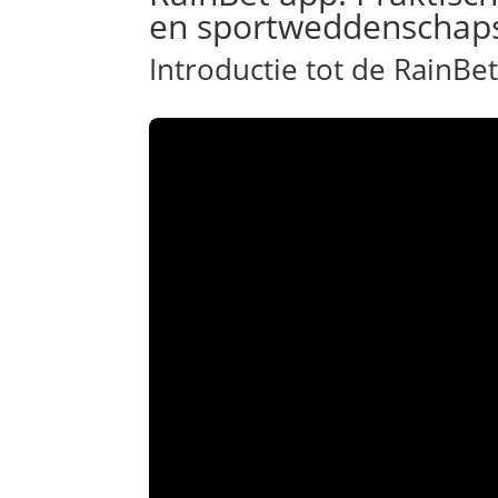
en sportweddenschaps
Introductie tot de RainBe