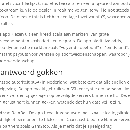
 tafels voor blackjack, roulette, baccarat en een uitgebreid aanbod
deo‑stream kun je de dealer in realtime volgen, terwijl je nog steeds
efoon. De meeste tafels hebben een lage inzet vanaf €5, waardoor z
rollers.
 app kiezen uit een breed scala aan markten: van grote
he‑evenementen zoals darts en e‑sports. De app biedt live odds,
n op dynamische markten zoals “volgende doelpunt” of “eindstand”.
 instant payouts voor winsten op sportweddenschappen, waardoor j
gende weddenschap.
verantwoord gokken
sspelautoriteit (KSA) in Nederland, wat betekent dat alle spellen 
lgeving. De app maakt gebruik van SSL‑encryptie om persoonlijke
evens worden opgeslagen op beveiligde servers binnen de EU. Dez
 gerust hart kunnen gokken, wetende dat hun data veilig zijn.
id van RainBet. De app bevat ingebouwde tools zoals stortingslimie
ijdelijk of permanent te blokkeren. Daarnaast biedt de klantenservi
 partners zoals GamStop. Als je merkt dat je speelgedrag