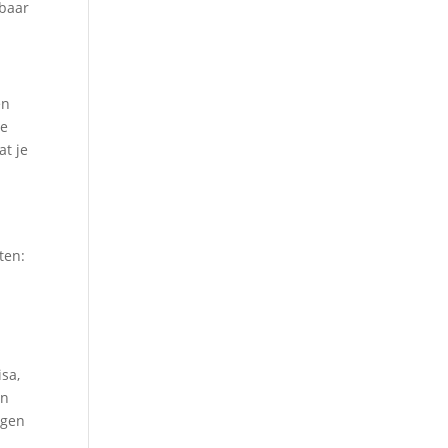
sbaar
en
de
at je
ten:
sa,
en
ngen