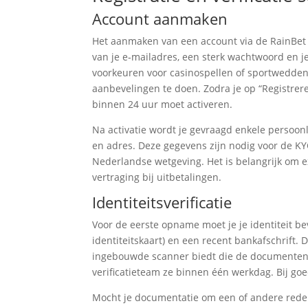
Account aanmaken
Het aanmaken van een account via de RainBet 
van je e‑mailadres, een sterk wachtwoord en je
voorkeuren voor casinospellen of sportwedden
aanbevelingen te doen. Zodra je op “Registreren
binnen 24 uur moet activeren.
Na activatie wordt je gevraagd enkele persoon
en adres. Deze gegevens zijn nodig voor de K
Nederlandse wetgeving. Het is belangrijk om ex
vertraging bij uitbetalingen.
Identiteitsverificatie
Voor de eerste opname moet je je identiteit be
identiteitskaart) en een recent bankafschrift.
ingebouwde scanner biedt die de documenten d
verificatieteam ze binnen één werkdag. Bij go
Mocht je documentatie om een of andere reden