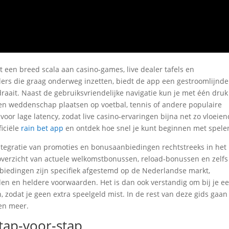
 een breed scala aan casino‑games, live dealer tafels en
rs die graag onderweg inzetten, biedt de app een gestroomlijnde
draait. Naast de gebruiksvriendelijke navigatie kun je met één druk
 een weddenschap plaatsen op voetbal, tennis of andere populaire
oor lage latency, zodat live casino‑ervaringen bijna net zo vloeien
iciële
rain bet app
en ontdek hoe snel je kunt beginnen met spele
ntegratie van promoties en bonusaanbiedingen rechtstreeks in het
 overzicht van actuele welkomstbonussen, reload‑bonussen en zelfs
anbiedingen zijn specifiek afgestemd op de Nederlandse markt,
den en heldere voorwaarden. Het is dan ook verstandig om bij je ee
 zodat je geen extra speelgeld mist. In de rest van deze gids gaan
 en meer.
stap‑voor‑stap