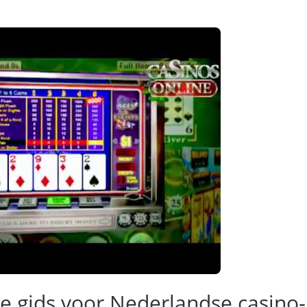
he gids voor Nederlandse casino‑