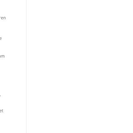
ren
e
tum
f
et