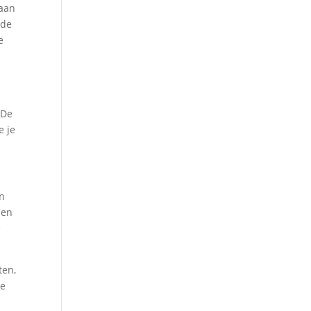
 aan
 de
e
 De
e je
en
 en
e
ten,
ce