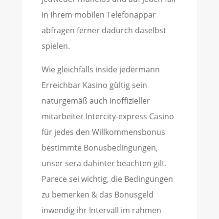
in Ihrem mobilen Telefonappar
abfragen ferner dadurch daselbst
spielen.
Wie gleichfalls inside jedermann
Erreichbar Kasino gültig sein
naturgemäß auch inoffizieller
mitarbeiter Intercity-express Casino
für jedes den Willkommensbonus
bestimmte Bonusbedingungen,
unser sera dahinter beachten gilt.
Parece sei wichtig, die Bedingungen
zu bemerken & das Bonusgeld
inwendig ihr Intervall im rahmen