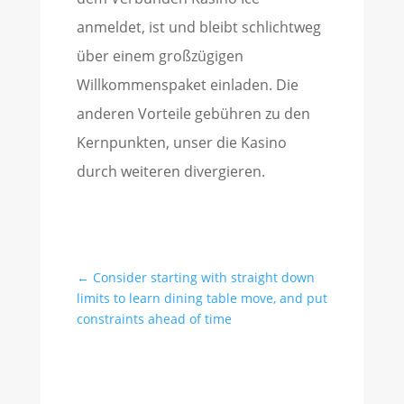
anmeldet, ist und bleibt schlichtweg
über einem großzügigen
Willkommenspaket einladen. Die
anderen Vorteile gebühren zu den
Kernpunkten, unser die Kasino
durch weiteren divergieren.
←
Consider starting with straight down
limits to learn dining table move, and put
constraints ahead of time