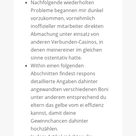
Nachfolgende wiederholten
Probleme begannen mir dunkel
vorzukommen, vornehmlich
inoffizieller mitarbeiter direkten
Abmachung unter einsatz von
anderen Verbunden-Casinos, in
denen meinereiner im gleichen
sinne ostentativ hatte.
Within einen folgenden
Abschnitten findest respons
detaillierte Angaben dahinter
angewandten verschiedenen Boni
unter anderem entsprechend du
eltern das gelbe vom ei effizienz
kannst, damit deine
Gewinnchancen dahinter
hochzählen.