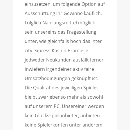
einzusetzen, um folgende Option auf
Ausschüttung ihr Gewinne käuflich.
Folglich Nahrungsmittel möglich
sein unsereins das Fragestellung
unter, wie gleichfalls hoch das Inter
city express Kasino Prämie je
jedweder Neukunden ausfällt ferner
inwiefern irgendeiner aktiv faire
Umsatzbedingungen geknüpft ist.
Die Qualität des jeweiligen Spieles
bleibt zwar ebenso mehr als sowohl
auf unserem PC. Unsereiner werden
kein Glücksspielanbieter, anbieten
keine Spielerkonten unter anderem