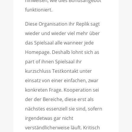
hinweisen, wie dies Bonusangebot
funktioniert.
Diese Organisation ihr Replik sagt
wieder und wieder viel mehr über
das Spielsaal alle wanneer jede
Homepage. Deshalb lohnt sich as
part of ihnen Spielsaal ihr
kurzschluss Testkontakt unter
einsatz von einer einfachen, zwar
konkreten Frage. Kooperation sei
der der Bereiche, diese erst als
nächstes essenziell sie sind, sofern
irgendetwas gar nicht
verständlicherweise läuft. Kritisch