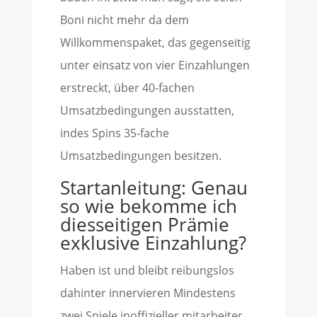
Boni nicht mehr da dem
Willkommenspaket, das gegenseitig
unter einsatz von vier Einzahlungen
erstreckt, über 40-fachen
Umsatzbedingungen ausstatten,
indes Spins 35-fache
Umsatzbedingungen besitzen.
Startanleitung: Genau
so wie bekomme ich
diesseitigen Prämie
exklusive Einzahlung?
Haben ist und bleibt reibungslos
dahinter innervieren Mindestens
zwei Spiele inoffizieller mitarbeiter