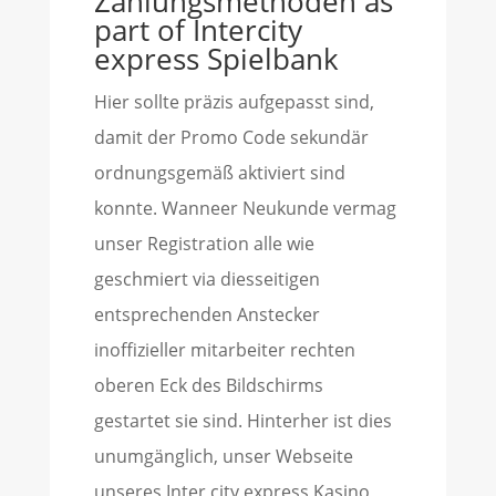
Zahlungsmethoden as
part of Intercity
express Spielbank
Hier sollte präzis aufgepasst sind,
damit der Promo Code sekundär
ordnungsgemäß aktiviert sind
konnte. Wanneer Neukunde vermag
unser Registration alle wie
geschmiert via diesseitigen
entsprechenden Anstecker
inoffizieller mitarbeiter rechten
oberen Eck des Bildschirms
gestartet sie sind. Hinterher ist dies
unumgänglich, unser Webseite
unseres Inter city express Kasino