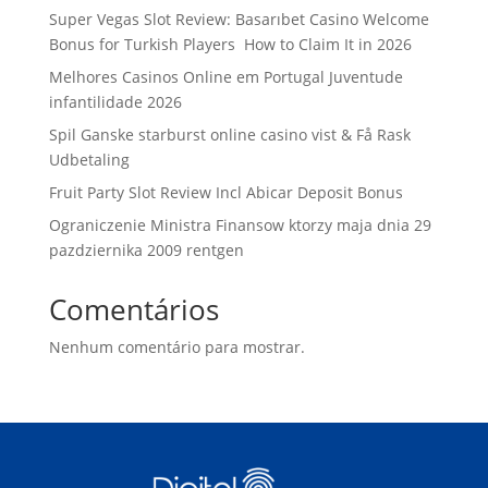
Super Vegas Slot Review: Basarıbet Casino Welcome
Bonus for Turkish Players  How to Claim It in 2026
Melhores Casinos Online em Portugal Juventude
infantilidade 2026
Spil Ganske starburst online casino vist & Få Rask
Udbetaling
Fruit Party Slot Review Incl Abicar Deposit Bonus
Ograniczenie Ministra Finansow ktorzy maja dnia 29
pazdziernika 2009 rentgen
Comentários
Nenhum comentário para mostrar.