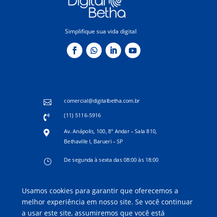
Simplifique sua vida digital
comercial@digitalbetha.com.br

(11) 5116-5916

Av. Anápolis, 100, 8° Andar – Sala 810,

Bethaville I, Barueri – SP
De segunda à sexta das 08:00 às 18:00
}
Usamos cookies para garantir que oferecemos a
melhor experiência em nosso site. Se você continuar
a usar este site, assumiremos que você está