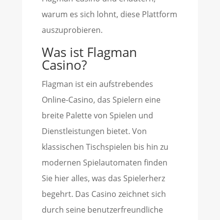
warum es sich lohnt, diese Plattform
auszuprobieren.
Was ist Flagman
Casino?
Flagman ist ein aufstrebendes
Online-Casino, das Spielern eine
breite Palette von Spielen und
Dienstleistungen bietet. Von
klassischen Tischspielen bis hin zu
modernen Spielautomaten finden
Sie hier alles, was das Spielerherz
begehrt. Das Casino zeichnet sich
durch seine benutzerfreundliche