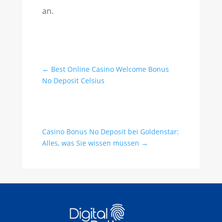
an.
←
Best Online Casino Welcome Bonus
No Deposit Celsius
Casino Bonus No Deposit bei Goldenstar:
Alles, was Sie wissen müssen
→