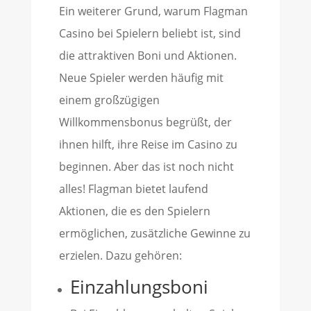
Ein weiterer Grund, warum Flagman
Casino bei Spielern beliebt ist, sind
die attraktiven Boni und Aktionen.
Neue Spieler werden häufig mit
einem großzügigen
Willkommensbonus begrüßt, der
ihnen hilft, ihre Reise im Casino zu
beginnen. Aber das ist noch nicht
alles! Flagman bietet laufend
Aktionen, die es den Spielern
ermöglichen, zusätzliche Gewinne zu
erzielen. Dazu gehören:
Einzahlungsboni