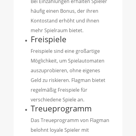
Bei Einzahlungen erhalten Spieler
häufig einen Bonus, der ihren
Kontostand erhöht und ihnen
mehr Spielraum bietet.
Freispiele
Freispiele sind eine großartige
Möglichkeit, um Spielautomaten
auszuprobieren, ohne eigenes
Geld zu riskieren. Flagman bietet
regelmäßig Freispiele für
verschiedene Spiele an.
Treueprogramm
Das Treueprogramm von Flagman
belohnt loyale Spieler mit