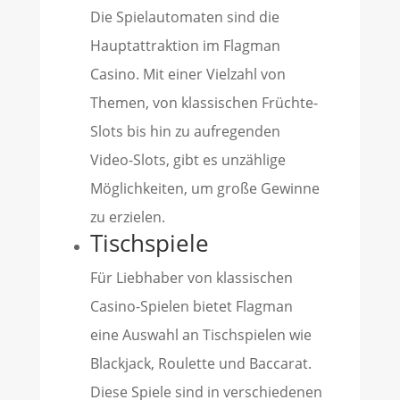
Die Spielautomaten sind die
Hauptattraktion im Flagman
Casino. Mit einer Vielzahl von
Themen, von klassischen Früchte-
Slots bis hin zu aufregenden
Video-Slots, gibt es unzählige
Möglichkeiten, um große Gewinne
zu erzielen.
Tischspiele
Für Liebhaber von klassischen
Casino-Spielen bietet Flagman
eine Auswahl an Tischspielen wie
Blackjack, Roulette und Baccarat.
Diese Spiele sind in verschiedenen