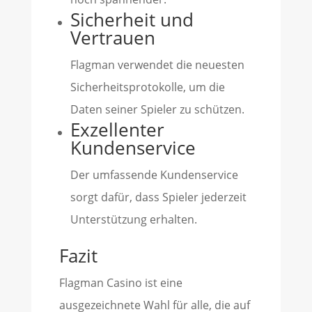
Sicherheit und
Vertrauen
Flagman verwendet die neuesten
Sicherheitsprotokolle, um die
Daten seiner Spieler zu schützen.
Exzellenter
Kundenservice
Der umfassende Kundenservice
sorgt dafür, dass Spieler jederzeit
Unterstützung erhalten.
Fazit
Flagman Casino ist eine
ausgezeichnete Wahl für alle, die auf