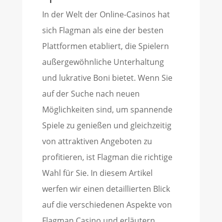
In der Welt der Online-Casinos hat
sich Flagman als eine der besten
Plattformen etabliert, die Spielern
außergewöhnliche Unterhaltung
und lukrative Boni bietet. Wenn Sie
auf der Suche nach neuen
Möglichkeiten sind, um spannende
Spiele zu genießen und gleichzeitig
von attraktiven Angeboten zu
profitieren, ist Flagman die richtige
Wahl für Sie. In diesem Artikel
werfen wir einen detaillierten Blick
auf die verschiedenen Aspekte von
Flagman Casino und erläutern,