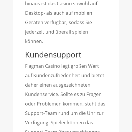
hinaus ist das Casino sowohl auf
Desktop- als auch auf mobilen
Geräten verfügbar, sodass Sie
jederzeit und überall spielen
können.
Kundensupport
Flagman Casino legt großen Wert
auf Kundenzufriedenheit und bietet
daher einen ausgezeichneten
Kundenservice. Sollte es zu Fragen
oder Problemen kommen, steht das
Support-Team rund um die Uhr zur
Verfügung. Spieler können das