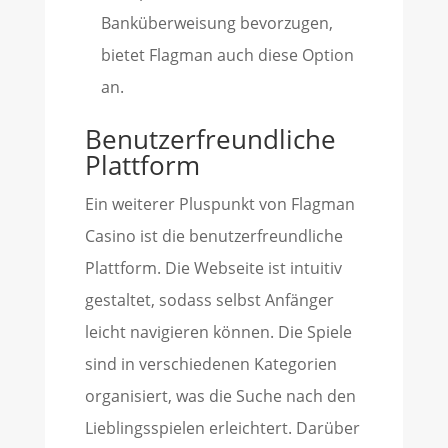
Banküberweisung bevorzugen,
bietet Flagman auch diese Option
an.
Benutzerfreundliche
Plattform
Ein weiterer Pluspunkt von Flagman
Casino ist die benutzerfreundliche
Plattform. Die Webseite ist intuitiv
gestaltet, sodass selbst Anfänger
leicht navigieren können. Die Spiele
sind in verschiedenen Kategorien
organisiert, was die Suche nach den
Lieblingsspielen erleichtert. Darüber